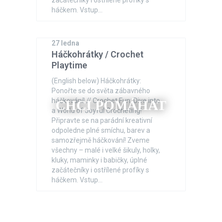
začátečníky i ostřílené profíky s
háčkem. Vstup…
27 ledna
Háčkohrátky / Crochet
Playtime
(English below) Háčkohrátky:
Ponořte se do světa zábavného
háčkování! // Crochet Fun: Dive into
CHCI POMÁHAT
a World of Joyful Crocheting!
Připravte se na parádní kreativní
odpoledne plné smíchu, barev a
samozřejmě háčkování! Zveme
všechny – malé i velké šikuly, holky,
kluky, maminky i babičky, úplné
začátečníky i ostřílené profíky s
háčkem. Vstup…