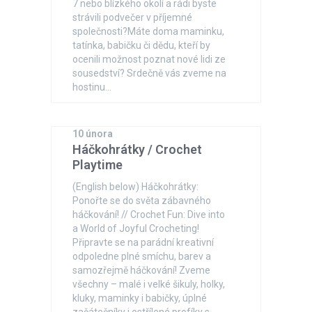
7 nebo blízkého okolí a rádi byste
strávili podvečer v příjemné
společnosti?Máte doma maminku,
tatínka, babičku či dědu, kteří by
ocenili možnost poznat nové lidi ze
sousedství? Srdečně vás zveme na
hostinu…
10 února
Háčkohrátky / Crochet
Playtime
(English below) Háčkohrátky:
Ponořte se do světa zábavného
háčkování! // Crochet Fun: Dive into
a World of Joyful Crocheting!
Připravte se na parádní kreativní
odpoledne plné smíchu, barev a
samozřejmě háčkování! Zveme
všechny – malé i velké šikuly, holky,
kluky, maminky i babičky, úplné