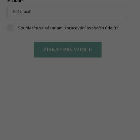
E-mail*
Souhlasím se
zásadami zpracování osobních údajů
*
ZÍSKAT PRŮVODCE