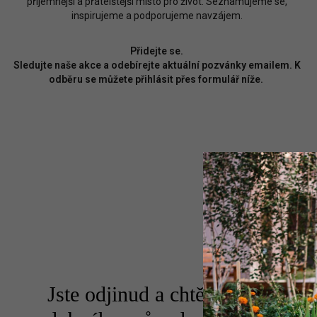
příjemnější a přátelštější místo pro život. Seznamujeme se,
inspirujeme a podporujeme navzájem.
Přidejte se.
Sledujte naše akce a odebírejte aktuální pozvánky emailem. K
odběru se můžete přihlásit přes formulář níže.
Jste odjinud a chtěli byste