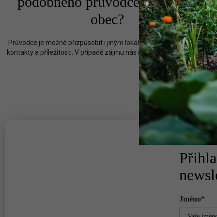
podobného průvodce i pro vaší
obec?
Průvodce je možné přizpůsobit i jiným lokalitám a doplnit o místní
kontakty a příležitosti. V případě zájmu nás neváhejte kontaktovat.
Přihla
newsl
Jméno*