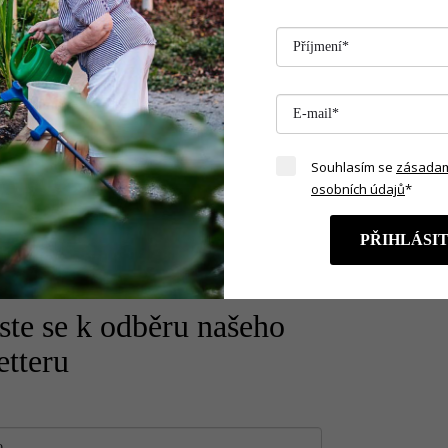
Souhlasím se
zásadam
osobních údajů
*
PŘIHLÁSIT
ste se k odběru našeho
etteru