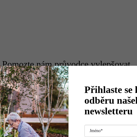
Pomozte nám průvodce vylepšovat
Víte o něčem, co by v něm nemělo chybět?
Budete rádi za jakoukoliv zpětnou vazbu a nové podněty.
Přihlaste se 
odběru naše
veronika@agora7.cz
newsletteru