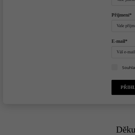
Příjmení*
E-mail*
Souhla
PŘIHL
Děku