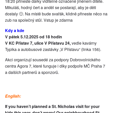
18:20 přineste dárky viditelně označené jménem dítěte.
Mikuláš, hodný čert a anděl se postarají, aby je děti
dostaly 🙂. Na místě bude svařák, klidně přineste něco na
zub na společný stůl. Vstup je zdarma
Kdy a kde
V pátek 5.12.2025 od 18 hodin
V KC Přístav 7, ulice V Přístavu 24,
vedle kavárny
Typika a autobusové zastávky „V Přístavu“ (linka 156).
Akci organizují sousedé za podpory Dobrovolnického
centra Agora 7, které funguje i díky podpoře MČ Praha 7
a dalších partnerů a sponzorů.
English:
If you haven’t planned a St. Nicholas visit for your
kids this year, don’t worry! Our neighbourhood St.