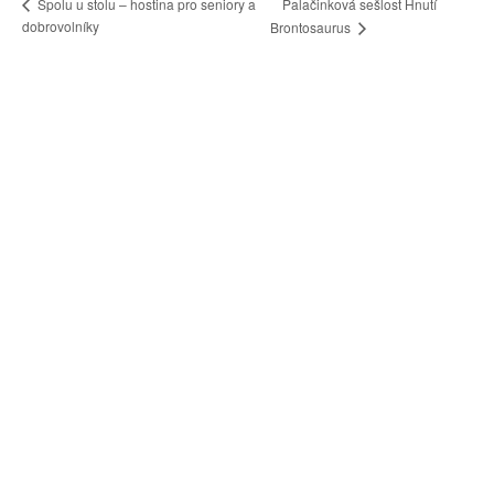
Palačinková sešlost Hnutí
Spolu u stolu – hostina pro seniory a
dobrovolníky
Brontosaurus