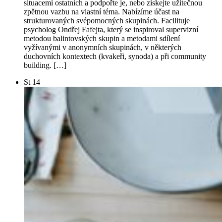
situacemi ostatních a podpořte je, nebo získejte užitečnou
zpětnou vazbu na vlastní téma. Nabízíme účast na
strukturovaných svépomocných skupinách. Facilituje
psycholog Ondřej Fafejta, který se inspiroval supervizní
metodou balintovských skupin a metodami sdílení
vyžívanými v anonymních skupinách, v některých
duchovních kontextech (kvakeři, synoda) a při community
building. […]
St
14