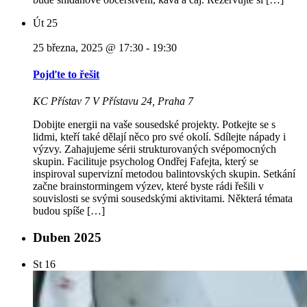
Út
25
25 března, 2025 @ 17:30
-
19:30
Pojďte to řešit
KC Přístav 7
V Přístavu 24, Praha 7
Dobijte energii na vaše sousedské projekty. Potkejte se s
lidmi, kteří také dělají něco pro své okolí. Sdílejte nápady i
výzvy. Zahajujeme sérii strukturovaných svépomocných
skupin. Facilituje psycholog Ondřej Fafejta, který se
inspiroval supervizní metodou balintovských skupin. Setkání
začne brainstormingem výzev, které byste rádi řešili v
souvislosti se svými sousedskými aktivitami. Některá témata
budou spíše […]
Duben 2025
St
16