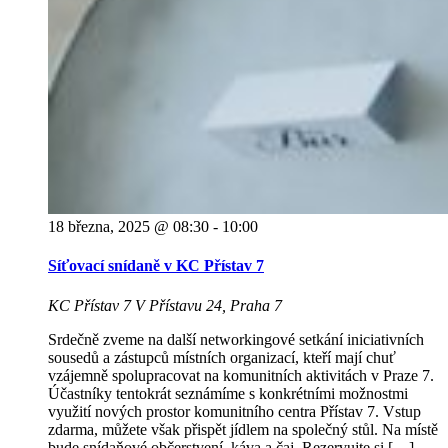
18 března, 2025 @ 08:30
-
10:00
Síťovací snídaně v KC Přístav 7
KC Přístav 7
V Přístavu 24, Praha 7
Srdečně zveme na další networkingové setkání iniciativních
sousedů a zástupců místních organizací, kteří mají chuť
vzájemně spolupracovat na komunitních aktivitách v Praze 7.
Účastníky tentokrát seznámíme s konkrétními možnostmi
využití nových prostor komunitního centra Přístav 7. Vstup
zdarma, můžete však přispět jídlem na společný stůl. Na místě
bude snídaňové občerstvení, káva a čaj. Rezervujte si […]