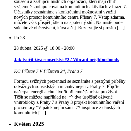
sousedů a zástupců místních organizací, kteří mají chuť
vzájemně spolupracovat na komunitních aktivitách v Praze 7.
Účastníky seznámíme s konkrétními možnostmi využití
nových prostor komunitního centra Přístav 7. Vstup zdarma,
můžete však přispět jídlem na společný stůl. Na místě bude
snídaňové občerstvení, káva a čaj. Rezervujte si prosím […]
Po
28
28 dubna, 2025 @ 18:00
-
20:00
Jak tvořit živá sousedství #2 / Vibrant neighborhoods
KC Přístav 7
V Přístavu 24, Praha 7
Formou svižných prezentací se seznámíte s pestrými příběhy
odvážných sousedských iniciativ nejen z Prahy 7. Přijďte
načerpat energii a chuť tvořit příjemnější místa pro život.
Těšit se můžete například na: 🌱 dva úspěšně oživené
vnitrobloky z Prahy 7 a Prahy 3 projekt komunitního vaření
pro seniory "V pátek nejím sám" 🌱 inspirace z dánských
komunitních […]
Květen 2025