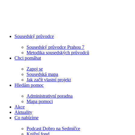
Sousedský průvodce
Sousedský průvodce Prahou 7
Metodika sousedských průvodců
Chci pomáhat
Zapoj se
Sousedská mapa
Jak začít vlastní projekt
Hledám pomoc
Administrativní poradna
Mapa pomoci
Akce
Aktuality
Co nabízíme
Podcast Dobro na Sedmičce
Knižní fond