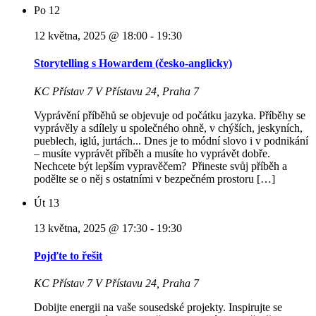
Po
12
12 května, 2025 @ 18:00
-
19:30
Storytelling s Howardem (česko-anglicky)
KC Přístav 7
V Přístavu 24, Praha 7
Vyprávění příběhů se objevuje od počátku jazyka. Příběhy se
vyprávěly a sdílely u společného ohně, v chýších, jeskyních,
pueblech, iglú, jurtách... Dnes je to módní slovo i v podnikání
– musíte vyprávět příběh a musíte ho vyprávět dobře.
Nechcete být lepším vypravěčem? Přineste svůj příběh a
podělte se o něj s ostatními v bezpečném prostoru […]
Út
13
13 května, 2025 @ 17:30
-
19:30
Pojďte to řešit
KC Přístav 7
V Přístavu 24, Praha 7
Dobijte energii na vaše sousedské projekty. Inspirujte se