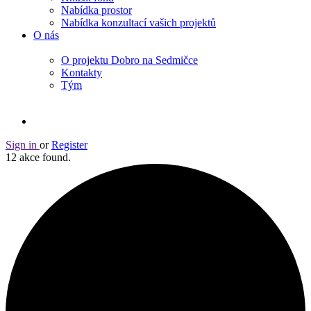
Nabídka prostor
Nabídka konzultací vašich projektů
O nás
O projektu Dobro na Sedmičce
Kontakty
Tým
Sign in
or
Register
12 akce found.