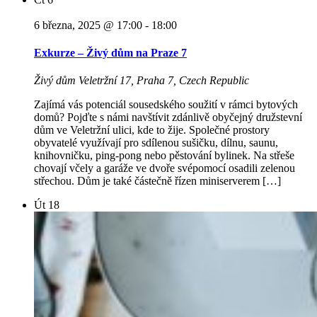
6 března, 2025 @ 17:00
-
18:00
Exkurze – Živý dům na Praze 7
Živý dům
Veletržní 17, Praha 7, Czech Republic
Zajímá vás potenciál sousedského soužití v rámci bytových
domů? Pojďte s námi navštívit zdánlivě obyčejný družstevní
dům ve Veletržní ulici, kde to žije. Společné prostory
obyvatelé využívají pro sdílenou sušičku, dílnu, saunu,
knihovničku, ping-pong nebo pěstování bylinek. Na střeše
chovají včely a garáže ve dvoře svépomocí osadili zelenou
střechou. Dům je také částečně řízen miniserverem […]
Út
18