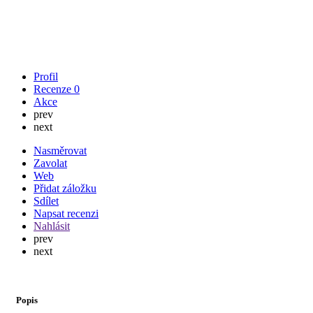
Profil
Recenze
0
Akce
prev
next
Nasměrovat
Zavolat
Web
Přidat záložku
Sdílet
Napsat recenzi
Nahlásit
prev
next
Popis