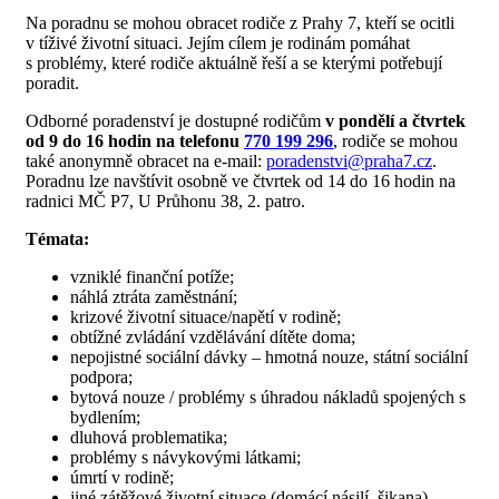
Na poradnu se mohou obracet rodiče z Prahy 7, kteří se ocitli
v tíživé životní situaci. Jejím cílem je rodinám pomáhat
s problémy, které rodiče aktuálně řeší a se kterými potřebují
poradit.
Odborné poradenství je dostupné rodičům
v pondělí a čtvrtek
od 9 do 16 hodin na telefonu
770 199 296
, rodiče se mohou
také anonymně obracet na e-mail:
poradenstvi@praha7.cz
.
Poradnu lze navštívit osobně ve čtvrtek od 14 do 16 hodin na
radnici MČ P7, U Průhonu 38, 2. patro.
Témata:
vzniklé finanční potíže;
náhlá ztráta zaměstnání;
krizové životní situace/napětí v rodině;
obtížné zvládání vzdělávání dítěte doma;
nepojistné sociální dávky – hmotná nouze, státní sociální
podpora;
bytová nouze / problémy s úhradou nákladů spojených s
bydlením;
dluhová problematika;
problémy s návykovými látkami;
úmrtí v rodině;
jiné zátěžové životní situace (domácí násilí, šikana)