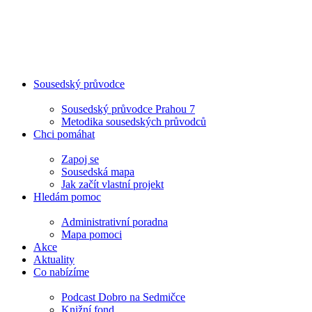
Sousedský průvodce
Sousedský průvodce Prahou 7
Metodika sousedských průvodců
Chci pomáhat
Zapoj se
Sousedská mapa
Jak začít vlastní projekt
Hledám pomoc
Administrativní poradna
Mapa pomoci
Akce
Aktuality
Co nabízíme
Podcast Dobro na Sedmičce
Knižní fond