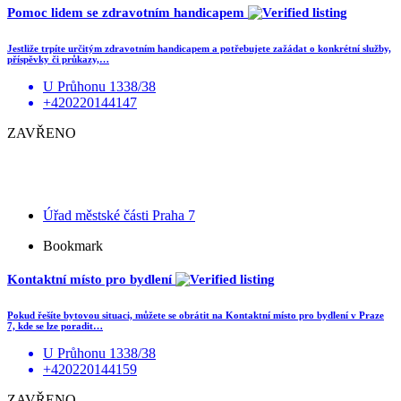
Pomoc lidem se zdravotním handicapem
Jestliže trpíte určitým zdravotním handicapem a potřebujete zažádat o konkrétní služby,
příspěvky či průkazy,…
U Průhonu 1338/38
+420220144147
ZAVŘENO
Úřad městské části Praha 7
Bookmark
Kontaktní místo pro bydlení
Pokud řešíte bytovou situaci, můžete se obrátit na Kontaktní místo pro bydlení v Praze
7, kde se lze poradit…
U Průhonu 1338/38
+420220144159
ZAVŘENO