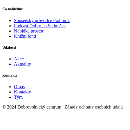
Co nabízíme
Sousedský průvodce Prahou 7
Podcast Dobro na Sedmičce
Nabídka prostor
Knižní fond
Události
Akce
Aktuality
Kontakty
O nás
Kontakty
Tým
© 2024 Dobrovolnický centrum |
Zásady ochrany osobních údajů