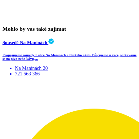
Mohlo by vás také zajímat
Sousedé Na Maninách
Propojujeme sousedy z ulice Na Maninách a blízkého okolí. Půjčujeme si věci, potkáváme
se na pivo nebo kávu,…
Na Maninách 20
721 563 366