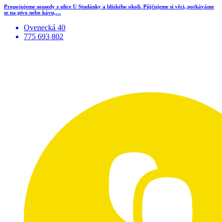
Propojujeme sousedy z ulice U Studánky a blízkého okolí. Půjčujeme si věci, potkáváme
se na pivo nebo kávu,…
Ovenecká 40
775 693 802