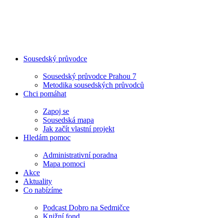
Sousedský průvodce
Sousedský průvodce Prahou 7
Metodika sousedských průvodců
Chci pomáhat
Zapoj se
Sousedská mapa
Jak začít vlastní projekt
Hledám pomoc
Administrativní poradna
Mapa pomoci
Akce
Aktuality
Co nabízíme
Podcast Dobro na Sedmičce
Knižní fond