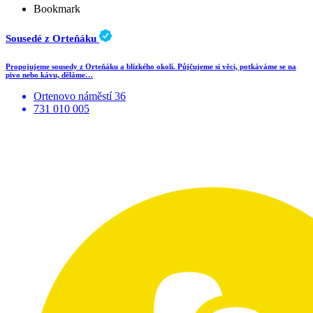
Bookmark
Sousedé z Orteňáku
Propojujeme sousedy z Orteňáku a blízkého okolí. Půjčujeme si věci, potkáváme se na
pivo nebo kávu, děláme…
Ortenovo náměstí 36
731 010 005