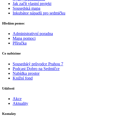
Jak začít vlastní projekt
Sousedská mapa
Inkubátor nápadů pro sedmičku
Hledám pomoc
Administrativní poradna
Mapa pomoci
Příručka
Co nabízíme
Sousedský průvodce Prahou 7
Podcast Dobro na Sedmičce
Nabídka prostor
Knižní fond
Události
Akce
Aktuality
Kontakty