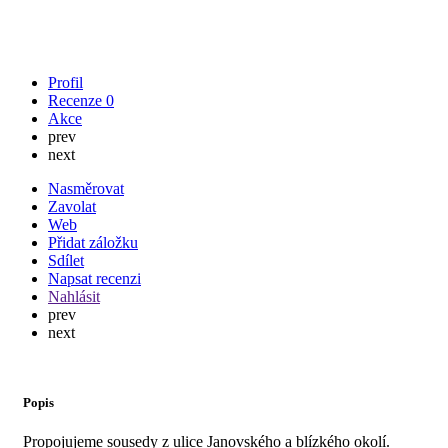
Profil
Recenze
0
Akce
prev
next
Nasměrovat
Zavolat
Web
Přidat záložku
Sdílet
Napsat recenzi
Nahlásit
prev
next
Popis
Propojujeme sousedy z ulice Janovského a blízkého okolí.